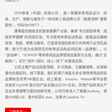
ABOUT
HTH体育（中国）有限公司 ，是一家集体育用品设计、研
发、生产、销售与服务于一体的新三板挂牌公司（股票简称“康莱
股份”，代码为830877）。
康莱股份围绕全民健身健康产业链，秉承“专注家庭体育，成
就世界健康”的经营宗旨，专注家用体育运动用品、智能运动器械
研发、制造、销售与服务，打造具有国际影响力的体育行业领先品
牌，致力于成为全球领先的体育运动用品供应商（品牌商）。以
“运动神”、“IUNNDS”等体育用品品牌营销及服务为主线，通过“互
联网+”，实行“境外+境内，线上+线下”全渠道运营。
公司主要产品包括篮球架、乒乓球桌、力量器械等，全球销
量均位居前列。
线下渠道，我们的客户涵盖众多全球体育用品知名
品牌商及世界500强企业。
线上渠道，Amazon
、Walmart等
平台相
关类目Top50中,我们的产品长期占比50%左右。凭借产品研发生产
及业务管理等方面的创新优势，公司已经进入了美国Academy、德
国Aldi和Lidl、澳大利亚K-mart、加拿大Canadian Tir···
了解更多>>