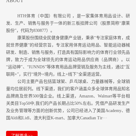
ABOUT
HTH体育（中国）有限公司 ，是一家集体育用品设计、研
发、生产、销售与服务于一体的新三板挂牌公司（股票简称“康莱
股份”，代码为830877）。
康莱股份围绕全民健身健康产业链，秉承“专注家庭体育，成
就世界健康”的经营宗旨，专注家用体育运动用品、智能运动器械
研发、制造、销售与服务，打造具有国际影响力的体育行业领先品
牌，致力于成为全球领先的体育运动用品供应商（品牌商）。以
“运动神”、“IUNNDS”等体育用品品牌营销及服务为主线，通过“互
联网+”，实行“境外+境内，线上+线下”全渠道运营。
公司主要产品包括篮球架、乒乓球桌、力量器械等，全球销
量均位居前列。
线下渠道，我们的客户涵盖众多全球体育用品知名
品牌商及世界500强企业。
线上渠道，Amazon
、Walmart等
平台相
关类目Top50中,我们的产品长期占比50%左右。凭借产品研发生产
及业务管理等方面的创新优势，公司已经进入了美国Academy、德
国Aldi和Lidl、澳大利亚K-mart、加拿大Canadian Tir···
了解更多>>