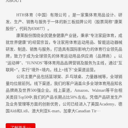
ABOUT
HTH体育（中国）有限公司 ，是一家集体育用品设计、研
发、生产、销售与服务于一体的新三板挂牌公司（股票简称“康莱
股份”，代码为830877）。
康莱股份围绕全民健身健康产业链，秉承“专注家庭体育，成
就世界健康”的经营宗旨，专注家用体育运动用品、智能运动器械
研发、制造、销售与服务，打造具有国际影响力的体育行业领先品
牌，致力于成为全球领先的体育运动用品供应商（品牌商）。以
“运动神”、“IUNNDS”等体育用品品牌营销及服务为主线，通过“互
联网+”，实行“境外+境内，线上+线下”全渠道运营。
公司主要产品包括篮球架、乒乓球桌、力量器械等，全球销
量均位居前列。
线下渠道，我们的客户涵盖众多全球体育用品知名
品牌商及世界500强企业。
线上渠道，Amazon
、Walmart等
平台相
关类目Top50中,我们的产品长期占比50%左右。凭借产品研发生产
及业务管理等方面的创新优势，公司已经进入了美国Academy、德
国Aldi和Lidl、澳大利亚K-mart、加拿大Canadian Tir···
了解更多>>