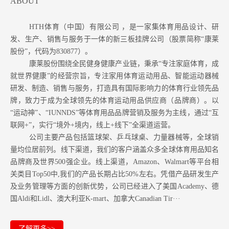
ABOUT
HTH体育（中国）有限公司 ，是一家集体育用品设计、研
发、生产、销售与服务于一体的新三板挂牌公司（股票简称“康莱
股份”，代码为830877）。
康莱股份围绕全民健身健康产业链，秉承“专注家庭体育，成
就世界健康”的经营宗旨，专注家用体育运动用品、智能运动器械
研发、制造、销售与服务，打造具有国际影响力的体育行业领先品
牌，致力于成为全球领先的体育运动用品供应商（品牌商）。以
“运动神”、“IUNNDS”等体育用品品牌营销及服务为主线，通过“互
联网+”，实行“境外+境内，线上+线下”全渠道运营。
公司主要产品包括篮球架、乒乓球桌、力量器械等，全球销
量均位居前列。
线下渠道，我们的客户涵盖众多全球体育用品知名
品牌商及世界500强企业。
线上渠道，Amazon
、Walmart等
平台相
关类目Top50中,我们的产品长期占比50%左右。凭借产品研发生产
及业务管理等方面的创新优势，公司已经进入了美国Academy、德
国Aldi和Lidl、澳大利亚K-mart、加拿大Canadian Tir···
了解更多>>