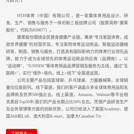
ABOUT
HTH体育（中国）有限公司 ，是一家集体育用品设计、研
发、生产、销售与服务于一体的新三板挂牌公司（股票简称“康莱
股份”，代码为830877）。
康莱股份围绕全民健身健康产业链，秉承“专注家庭体育，成
就世界健康”的经营宗旨，专注家用体育运动用品、智能运动器械
研发、制造、销售与服务，打造具有国际影响力的体育行业领先品
牌，致力于成为全球领先的体育运动用品供应商（品牌商）。以
“运动神”、“IUNNDS”等体育用品品牌营销及服务为主线，通过“互
联网+”，实行“境外+境内，线上+线下”全渠道运营。
公司主要产品包括篮球架、乒乓球桌、力量器械等，全球销
量均位居前列。
线下渠道，我们的客户涵盖众多全球体育用品知名
品牌商及世界500强企业。
线上渠道，Amazon
、Walmart等
平台相
关类目Top50中,我们的产品长期占比50%左右。凭借产品研发生产
及业务管理等方面的创新优势，公司已经进入了美国Academy、德
国Aldi和Lidl、澳大利亚K-mart、加拿大Canadian Tir···
了解更多>>