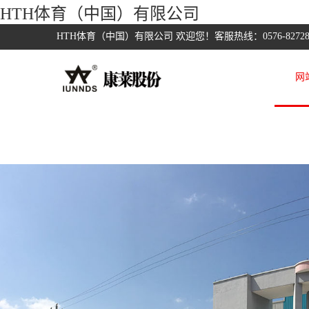
HTH体育（中国）有限公司
HTH体育（中国）有限公司 欢迎您！客服热线：0576-827286
网